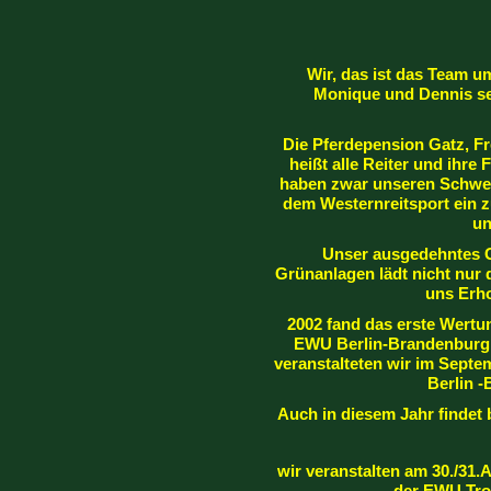
Wir, das ist das Team u
Monique und Dennis se
Die Pferdepension Gatz, Fr
heißt alle Reiter und ihre
haben zwar unseren Schwer
dem Westernreitsport ein zu
un
Unser ausgedehntes G
Grünanlagen lädt nicht nur d
uns Erh
2002 fand das erste Wertun
EWU Berlin-Brandenburg 
veranstalteten wir im Sept
Berlin 
Auch in diesem Jahr findet 
wir veranstalten am 30./31
der EWU Tro